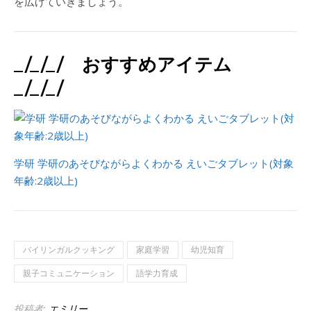
を広げていきましょう。
_/_/_/ おすすめアイテム
_/_/_/
学研 学研のあそびながらよくわかる えいごタブレット(対象
年齢:2歳以上)
バイリンガルクッキング
家庭学習
幼児知育
親子コミュニケーション
語学力育成
投稿者:
エミリー