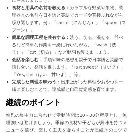
に注意しましょう。
食材と用具の名前を教える：
カラフルな野菜や果物、調
理器具の名前を日本語と英語でカードや直接ふれながら
繰り返します。例：「carrot（にんじん）」「spoon（ス
プーン）」
簡単な調理工程を共有する：
洗う、切る、混ぜる、並べ
るなど簡単な作業を一緒に行いながら、「wash（洗
う）」「cut（切る）」など動詞も教えましょう。
会話を楽しむ：
手順や味の感想を親子で日本語と英語で
話し合い、発話を促します。「Is it sweet?（甘い？）」
「Yes, it is（はい、甘いよ）」等。
完成した料理を味わう：
出来上がった料理やおやつを一
緒に楽しむことで、達成感と自己肯定感を育てます。
継続のポイント
幼児の集中力に合わせて活動時間は20～30分程度とし、無
理強いは避けましょう。季節の食材や子どもが興味を持つメ
ニューを選び、楽しく工夫を凝らすことが長続きのコツで