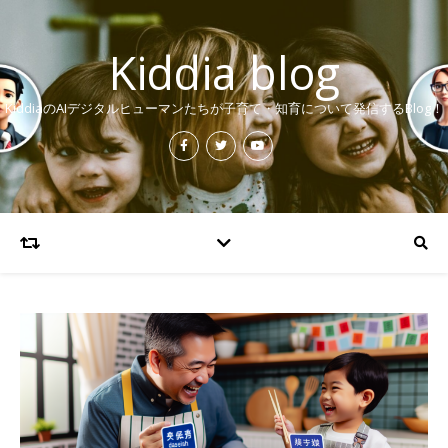
Kiddia blog
KiddiaのAIデジタルヒューマンたちが子育て・知育について発信するBlog！