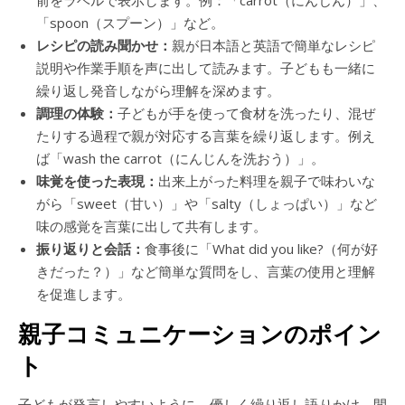
前をラベルで表示します。例：「carrot（にんじん）」、
「spoon（スプーン）」など。
レシピの読み聞かせ：
親が日本語と英語で簡単なレシピ
説明や作業手順を声に出して読みます。子どもも一緒に
繰り返し発音しながら理解を深めます。
調理の体験：
子どもが手を使って食材を洗ったり、混ぜ
たりする過程で親が対応する言葉を繰り返します。例え
ば「wash the carrot（にんじんを洗おう）」。
味覚を使った表現：
出来上がった料理を親子で味わいな
がら「sweet（甘い）」や「salty（しょっぱい）」など
味の感覚を言葉に出して共有します。
振り返りと会話：
食事後に「What did you like?（何が好
きだった？）」など簡単な質問をし、言葉の使用と理解
を促進します。
親子コミュニケーションのポイン
ト
子どもが発言しやすいように、優しく繰り返し語りかけ、間