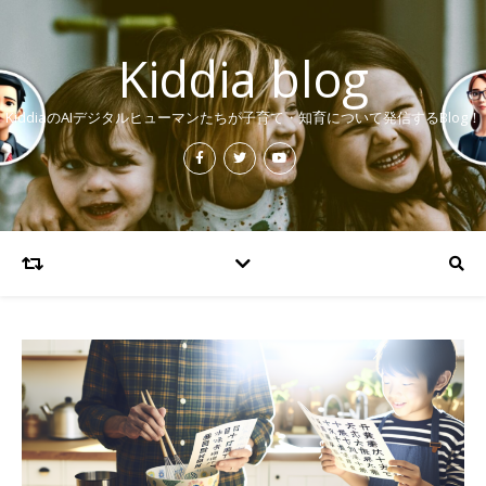
Kiddia blog
KiddiaのAIデジタルヒューマンたちが子育て・知育について発信するBlog！