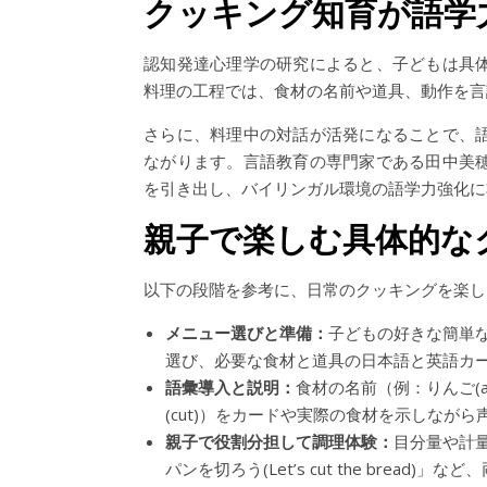
クッキング知育が語学
認知発達心理学の研究によると、子どもは具
料理の工程では、食材の名前や道具、動作を言
さらに、料理中の対話が活発になることで、
ながります。言語教育の専門家である田中美
を引き出し、バイリンガル環境の語学力強化に
親子で楽しむ具体的な
以下の段階を参考に、日常のクッキングを楽し
メニュー選びと準備：
子どもの好きな簡単
選び、必要な食材と道具の日本語と英語カ
語彙導入と説明：
食材の名前（例：りんご(ap
(cut)）をカードや実際の食材を示しなが
親子で役割分担して調理体験：
目分量や計量カ
パンを切ろう(Let’s cut the bread