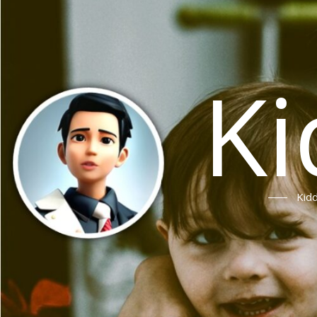
Ki
Ki