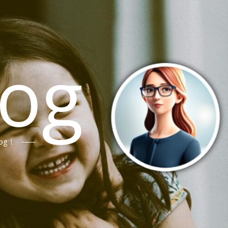
log
og！