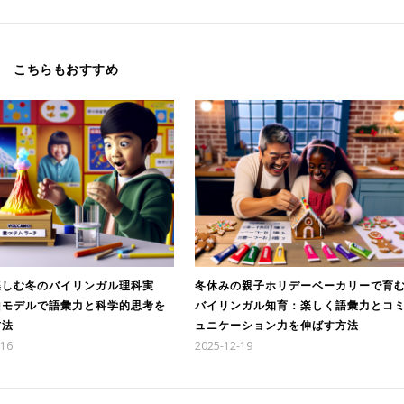
こちらもおすすめ
楽しむ冬のバイリンガル理科実
冬休みの親子ホリデーベーカリーで育
山モデルで語彙力と科学的思考を
バイリンガル知育：楽しく語彙力とコ
方法
ュニケーション力を伸ばす方法
-16
2025-12-19