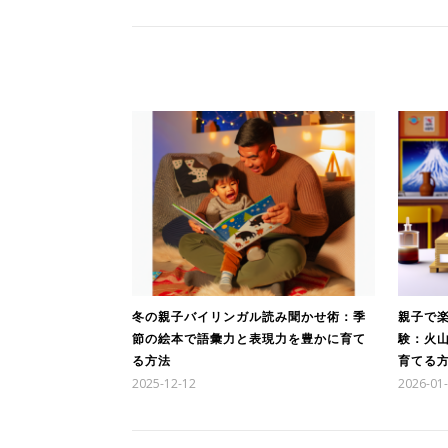
冬の親子バイリンガル読み聞かせ術：季
親子で
節の絵本で語彙力と表現力を豊かに育て
験：火
る方法
育てる
2025-12-12
2026-01