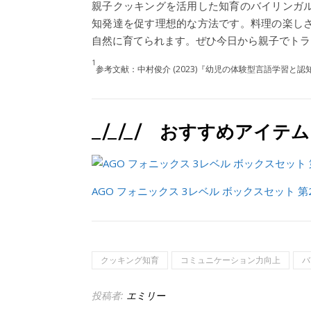
親子クッキングを活用した知育のバイリンガ
知発達を促す理想的な方法です。料理の楽し
自然に育てられます。ぜひ今日から親子でトラ
1
参考文献：中村俊介 (2023)『幼児の体験型言語学習と
_/_/_/ おすすめアイテム 
AGO フォニックス 3レベル ボックスセット 第
クッキング知育
コミュニケーション力向上
バ
投稿者:
エミリー