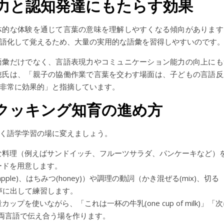
力と認知発達にもたらす効果
体的な体験を通じて言葉の意味を理解しやすくなる傾向があります
語化して覚えるため、大量の実用的な語彙を習得しやすいのです
語彙だけでなく、言語表現力やコミュニケーション能力の向上にも
穂氏は、「親子の協働作業で言葉を交わす場面は、子どもの言語反
非常に効果的」と指摘しています。
クッキング知育の進め方
く語学学習の場に変えましょう。
な料理（例えばサンドイッチ、フルーツサラダ、パンケーキなど）
ードを用意します。
ple)、はちみつ(honey)）や調理の動詞（かき混ぜる(mix)、切る
ら声に出して練習します。
ップを使いながら、「これは一杯の牛乳(one cup of milk)」「
)」など、両言語で伝え合う場を作ります。