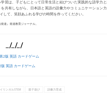
ル学習は、子どもにとって日常生活と結びついた実践的な語学力と
さを共有しながら、日本語と英語の語彙力やコミュニケーション力
イして、笑顔あふれる学びの時間を作ってください。
認知発達』発達教育ジャーナル。
_/_/_/
2版 英語 カードゲーム
イリンガルSTEM
親子遊び
語彙力育成