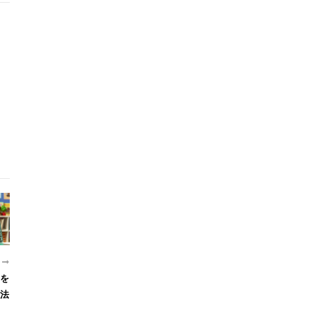
近
力を
法