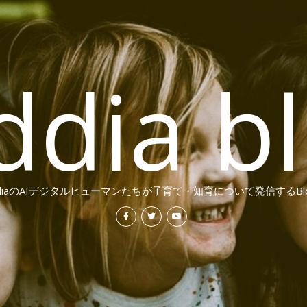
ddia b
ddiaのAIデジタルヒューマンたちが子育て・知育について発信するBl