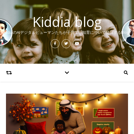
Kiddia blog
KiddiaのAIデジタルヒューマンたちが子育て・知育について発信するBlog！