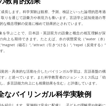
の教育的効果
て成長します。科学実験は観察、予測、検証といった論理的思考過
り取りを通じて語彙力や表現力も養います。言語学と認知発達の専
的な概念理解の促進に極めて効果的とされています。
象を学ぶことで、日本語・英語双方の語彙と概念の相互理解が深
向上も期待できます。たとえば、水の状態変化（”water（水）”
magnet（磁石）”, “attract（引きつける）”, “repel（反発する）
す。
感覚的・具体的な活動を介したバイリンガル学習は、言語基盤の構
促す」と述べています。また科学教育者のジョン・スミス氏は「幼
し、多言語能力向上にも相乗効果を生む」と評価しています。
全なバイリンガル科学実験例
例を紹介します。実施時は安全に配慮し、子どもの理解度や年齢に