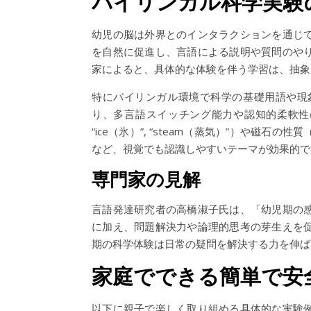
バイリンガル科学実験
幼児の脳は外界とのインタラクションを通じ
を自然に促進し、言語による説明や質問のや
家によると、具体的な体験を伴う学習は、抽象
特にバイリンガル環境で科学の基礎用語や現
り、多言語スイッチング能力や認知的柔軟性の
“ice（氷）”, “steam（蒸気）”）や磁石の性質（”
など、視覚でも認識しやすいテーマが効果的で
専門家の見解
言語発達研究者の高橋淑子氏は、「幼児期の
に加え、問題解決力や論理的思考の芽生えを
期の科学体験は日常の疑問を解決する力を伸ば
家庭でできる簡単で安
以下に親子で楽しく取り組める具体的な実験