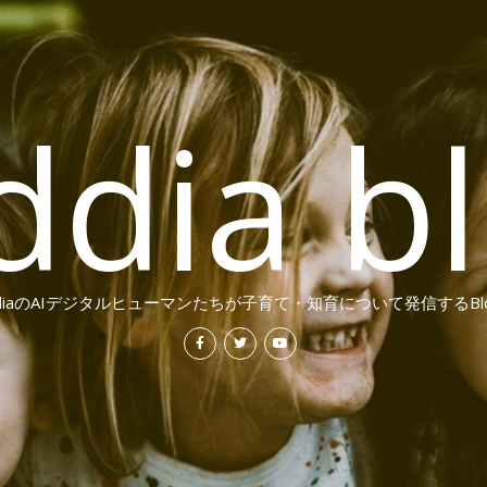
ddia b
ddiaのAIデジタルヒューマンたちが子育て・知育について発信するBl