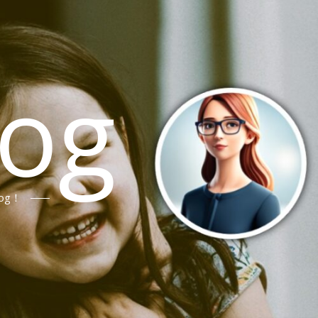
log
og！