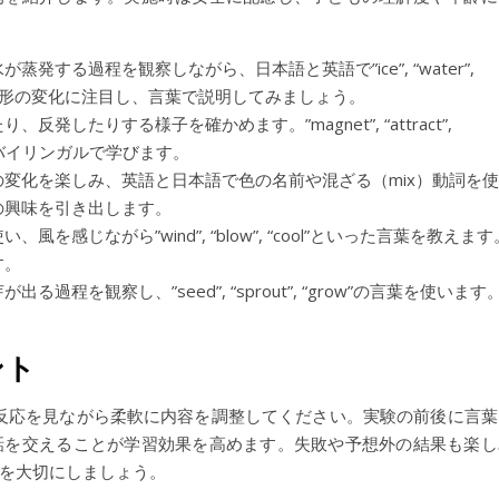
発する過程を観察しながら、日本語と英語で”ice”, “water”,
度や形の変化に注目し、言葉で説明してみましょう。
反発したりする様子を確かめます。”magnet”, “attract”,
もバイリンガルで学びます。
変化を楽しみ、英語と日本語で色の名前や混ざる（mix）動詞を使
の興味を引き出します。
風を感じながら”wind”, “blow”, “cool”といった言葉を教えます
す。
過程を観察し、”seed”, “sprout”, “grow”の言葉を使います
ント
の反応を見ながら柔軟に内容を調整してください。実験の前後に言葉
話を交えることが学習効果を高めます。失敗や予想外の結果も楽し
を大切にしましょう。