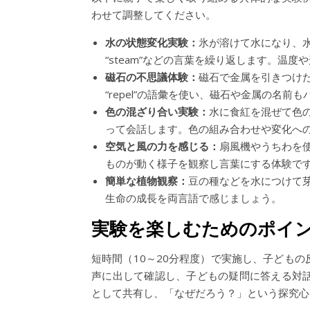
わせて調整してください。
水の状態変化実験：
氷が溶けて水になり、水が蒸
“steam”などの言葉を繰り返します。温
磁石の不思議体験：
磁石で金属を引きつけたり、
“repel”の語彙を使い、磁石や金属の名前
色の混ざり合い実験：
水に食紅を混ぜて色の
って会話します。色の組み合わせや変化へ
空気と風の力を感じる：
扇風機やうちわを使い、
ものが動く様子を観察し言葉にする体験で
簡単な植物観察：
豆の種などを水につけて芽が出る
生命の成長を両言語で感じましょう。
実験を楽しむためのポイ
短時間（10～20分程度）で実施し、子ども
声に出して確認し、子どもの疑問に答える対
として共有し、「なぜだろう？」という探究心