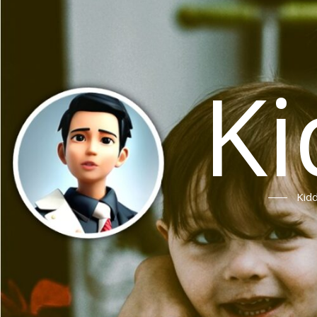
Ki
Ki