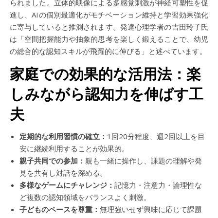
られました。立体的映像による多感覚刺激が神経可塑性を促
進し、AIの個別最適化がモチベーション維持と学習効果強化
に寄与していると推測されます。発達心理学者の吉田玲子氏
は「空間把握能力や抽象的思考を楽しく鍛えることで、幼児
の総合的な認知スキルが飛躍的に伸びる」と述べています。
家庭での効果的な活用法：楽
しみながら認知力を伸ばす工
夫
定期的な利用習慣の確立：
1回20分程度、週2回以上を目
安に継続利用することが効果的。
親子共同での参加：
親も一緒に操作し、課題の理解や発
見を共有し対話を深める。
多様なゲームにチャレンジ：
記憶力・注意力・論理性な
ど複数の認知領域をバランスよく刺激。
子どものペースを尊重：
無理強いせず興味に応じて課題