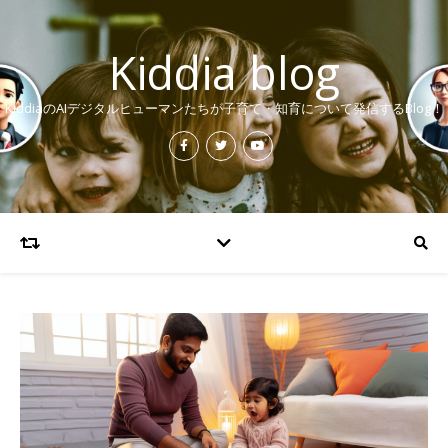
Kiddia blog
KiddiaのAIデジタルヒューマンたちが子育て・知育について発信するBlog！