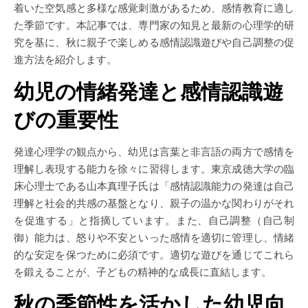
着いた空気感と多様な感覚刺激があるため、感情教育に適し
た季節です。本記事では、専門家の知見と最新の心理学的研
究を基に、秋に親子で楽しめる感情認識遊びや自己調整の促
進方法を紹介します。
幼児の情緒発達と感情認識遊
びの重要性
発達心理学の観点から、幼児は言葉と非言語の両方で感情を
理解し表現する能力を徐々に習得します。東京成徳大学の臨
床心理士である山本真理子氏は「感情認識能力の発達は自己
理解と社会的共感の基盤となり、親子の温かな関わりがそれ
を促進する」と指摘しています。また、自己調整（自己制
御）能力は、怒りや不安といった感情を適切に管理し、情緒
的な安定を保つために必須です。適切な遊びを通じてこれら
を鍛えることが、子どもの精神的な成長に直結します。
秋の季節性を活かした幼児向