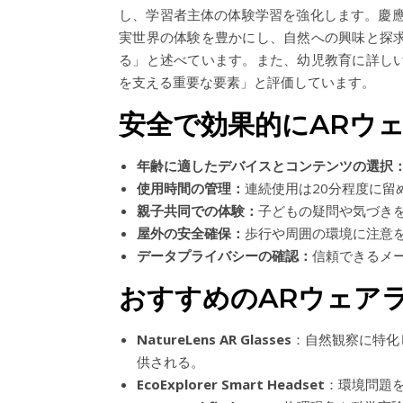
し、学習者主体の体験学習を強化します。慶應
実世界の体験を豊かにし、自然への興味と探
る」と述べています。また、幼児教育に詳し
を支える重要な要素」と評価しています。
安全で効果的にARウ
年齢に適したデバイスとコンテンツの選択
使用時間の管理：
連続使用は20分程度に留
親子共同での体験：
子どもの疑問や気づき
屋外の安全確保：
歩行や周囲の環境に注意
データプライバシーの確認：
信頼できるメ
おすすめのARウェア
NatureLens AR Glasses
：自然観察に特化
供される。
EcoExplorer Smart Headset
：環境問題