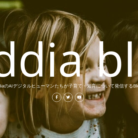
ddia b
ddiaのAIデジタルヒューマンたちが子育て・知育について発信するBl