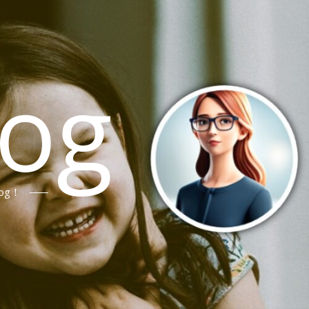
log
og！