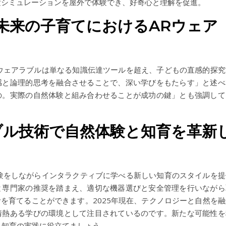
験シミュレーションを屋外で体験でき、好奇心と理解を促進。
未来の子育てにおけるARウェア
ウェアラブルは単なる知識伝達ツールを超え、子どもの直感的探究
感と論理的思考を融合させることで、深い学びをもたらす」と述べ
の。実際の自然体験と組み合わせることが成功の鍵」とも強調して
ブル技術で自然体験と知育を革新
験をしながらインタラクティブに学べる新しい知育のスタイルを提
と専門家の推奨を踏まえ、適切な機器選びと安全管理を行いながら
を育てることができます。2025年現在、テクノロジーと自然を融
情熱ある学びの環境として注目されているのです。新たな可能性を
と知育の実践に役立てましょう。