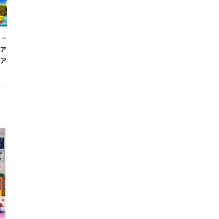
近
ア
ア