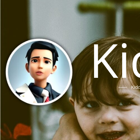
Ki
Ki