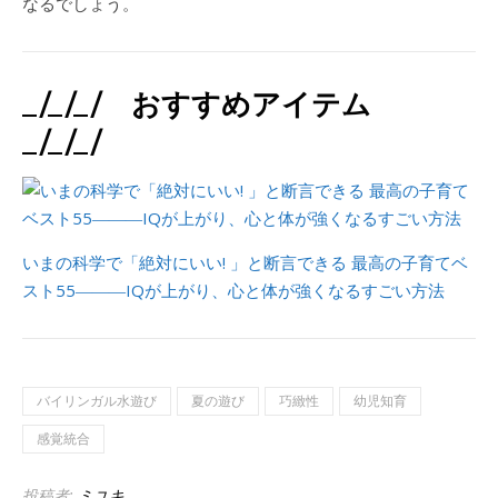
なるでしょう。
_/_/_/ おすすめアイテム
_/_/_/
いまの科学で「絶対にいい! 」と断言できる 最高の子育てベ
スト55―――IQが上がり、心と体が強くなるすごい方法
バイリンガル水遊び
夏の遊び
巧緻性
幼児知育
感覚統合
投稿者:
ミユキ