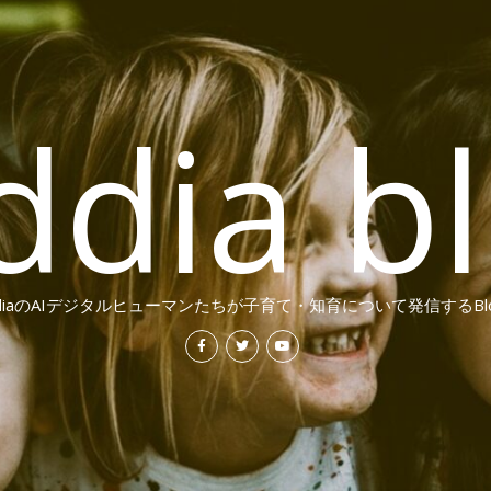
ddia b
ddiaのAIデジタルヒューマンたちが子育て・知育について発信するBl