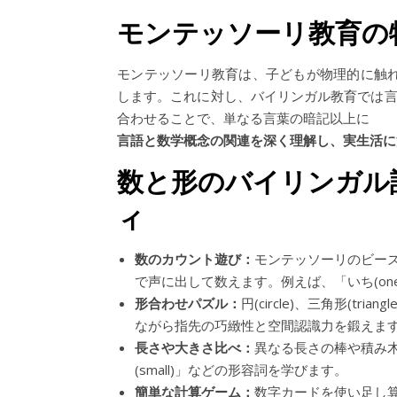
モンテッソーリ教育の
モンテッソーリ教育は、子どもが物理的に触
します。これに対し、バイリンガル教育では言
合わせることで、単なる言葉の暗記以上に
言語と数学概念の関連を深く理解し、実生活に
数と形のバイリンガル
ィ
数のカウント遊び：
モンテッソーリのビーズ
で声に出して数えます。例えば、「いち(on
形合わせパズル：
円(circle)、三角形(t
ながら指先の巧緻性と空間認識力を鍛えま
長さや大きさ比べ：
異なる長さの棒や積み木を使
(small)」などの形容詞を学びます。
簡単な計算ゲーム：
数字カードを使い足し