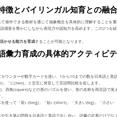
特徴とバイリンガル知育との融
れて操作できる教材を通じて抽象概念を具体的に理解することを重
語感覚を豊かにしながら表現力や認知力を高めます。この2つを組
活かせる能力を育成
することが可能となります。
語彙力育成の具体的アクティビ
カウンターや数字カードを使い、1から10までの数を日本語と英
e)」「に(two)」と交互に発音して言語間比較を促します。
riangle)、四角(square)などの形のパズルを使い、形の名称を両言語で覚
す。
って「長い(long)」「短い(short)」「大きい(big)」「小さい
算や引き算の問題を日本語と英語で出し合い、語彙の定着だけでな