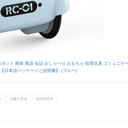
ットロボット 簡単 英語 会話 おしゃべり おもちゃ 知育玩具 コミュニケ
 【日本語パッケージと説明書】 (ブルー)
形
語彙力育成
論理的思考