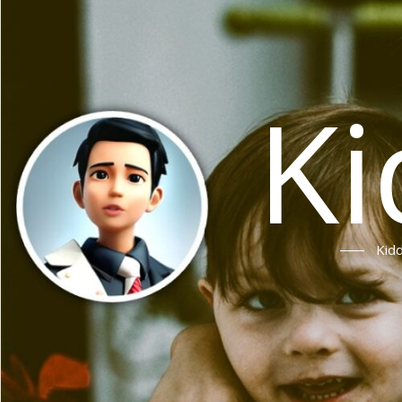
Ki
Ki