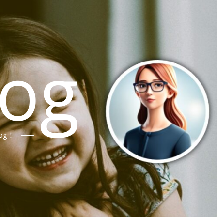
log
og！