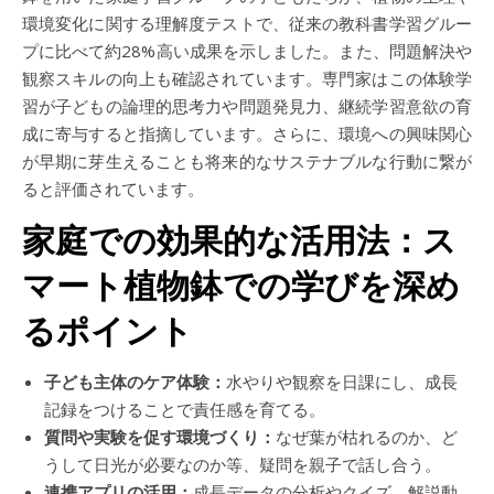
環境変化に関する理解度テストで、従来の教科書学習グルー
プに比べて約28%高い成果を示しました。また、問題解決や
観察スキルの向上も確認されています。専門家はこの体験学
習が子どもの論理的思考力や問題発見力、継続学習意欲の育
成に寄与すると指摘しています。さらに、環境への興味関心
が早期に芽生えることも将来的なサステナブルな行動に繋が
ると評価されています。
家庭での効果的な活用法：ス
マート植物鉢での学びを深め
るポイント
子ども主体のケア体験：
水やりや観察を日課にし、成長
記録をつけることで責任感を育てる。
質問や実験を促す環境づくり：
なぜ葉が枯れるのか、ど
うして日光が必要なのか等、疑問を親子で話し合う。
連携アプリの活用：
成長データの分析やクイズ、解説動