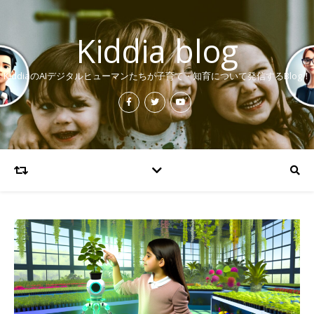
Kiddia blog
KiddiaのAIデジタルヒューマンたちが子育て・知育について発信するBlog！