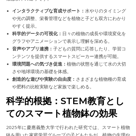
インタラクティブな育成サポート：
水やりのタイミング
や光の調整、栄養管理などを植物と子ども双方にわかり
やすく提示。
科学的データの可視化：
日々の植物の成長や環境変化を
グラフやアニメーションで表示し理解を深める。
音声やアプリ連携：
子どもの質問に応答したり、学習コ
ンテンツを提供するスマートスピーカー連携が可能。
環境問題への気づき促進：
植物の状態を通じて水の大切
さや地球環境の基礎を体感。
創造的な遊びや実験の自由度：
さまざまな植物種の育成
や肥料の比較実験など家族で楽しめる。
科学的根拠：STEM教育とし
てのスマート植物鉢の効果
2025年に慶應義塾大学で行われた研究では、スマート植物
鉢を用いた家庭学習グループの子どもたちが、植物の生理や