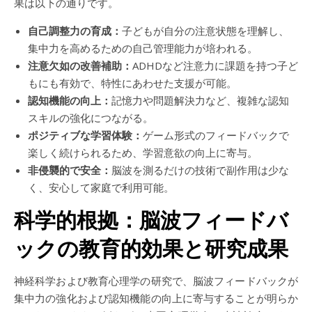
果は以下の通りです。
自己調整力の育成：
子どもが自分の注意状態を理解し、
集中力を高めるための自己管理能力が培われる。
注意欠如の改善補助：
ADHDなど注意力に課題を持つ子ど
もにも有効で、特性にあわせた支援が可能。
認知機能の向上：
記憶力や問題解決力など、複雑な認知
スキルの強化につながる。
ポジティブな学習体験：
ゲーム形式のフィードバックで
楽しく続けられるため、学習意欲の向上に寄与。
非侵襲的で安全：
脳波を測るだけの技術で副作用は少な
く、安心して家庭で利用可能。
科学的根拠：脳波フィードバ
ックの教育的効果と研究成果
神経科学および教育心理学の研究で、脳波フィードバックが
集中力の強化および認知機能の向上に寄与することが明らか