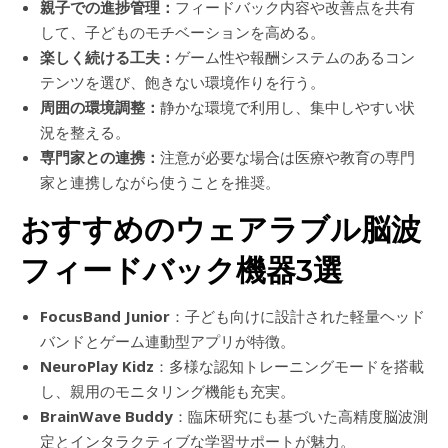
親子での進捗管理：
フィードバック内容や改善点を共有
して、子どものモチベーションを高める。
楽しく続ける工夫：
ゲーム性や報酬システムのあるコン
テンツを選び、飽きない環境作りを行う。
周囲の環境調整：
静かな環境で利用し、集中しやすい状
況を整える。
専門家との連携：
注意が必要な場合は医療や教育の専門
家と連携しながら使うことを推奨。
おすすめのウェアラブル脳波
フィードバック機器3選
FocusBand Junior
：子ども向けに設計された軽量ヘッド
バンドとゲーム連動型アプリが特徴。
NeuroPlay Kidz
：多様な認知トレーニングモードを搭載
し、親用のモニタリング機能も充実。
BrainWave Buddy
：臨床研究にも基づいた高精度脳波測
定とインタラクティブな学習サポートが魅力。