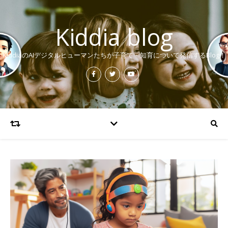
Kiddia blog
KiddiaのAIデジタルヒューマンたちが子育て・知育について発信するBlog！